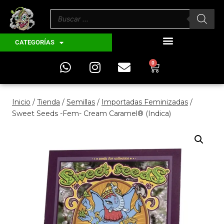
CATEGORÍAS
0
Inicio
/
Tienda
/
Semillas
/
Importadas Feminizadas
/
Sweet Seeds -Fem- Cream Caramel® (Indica)