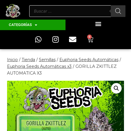
CATEGORÍAS
0
Inicio
/
Tienda
/
Semillas
/
Euphoria Seeds Automáticas
/
Euphoria Seeds Automáticas x3
/
GORILLA ZKITTLEZ
AUTOMATICA X3