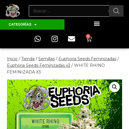
CATEGORÍAS
0
Inicio
/
Tienda
/
Semillas
/
Euphoria Seeds Feminizadas
/
Euphoria Seeds Feminizadas x3
/
WHITE RHINO
FEMINIZADA X3