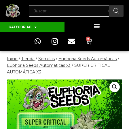
CATEGORÍAS
0
Inicio
/
Tienda
/
Semillas
/
Euphoria Seeds Automáticas
/
Euphoria Seeds Automáticas x3
/
SUPER CRITICAL
AUTOMÁTICA X3