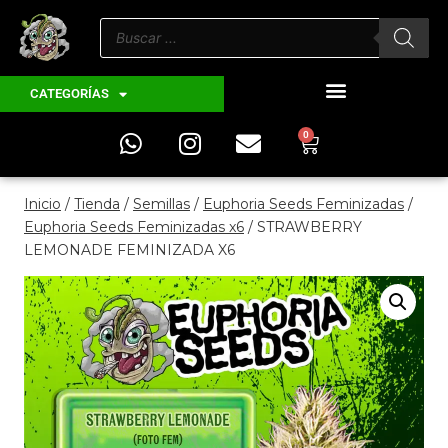
CATEGORÍAS
0
Inicio
/
Tienda
/
Semillas
/
Euphoria Seeds Feminizadas
/
Euphoria Seeds Feminizadas x6
/
STRAWBERRY
LEMONADE FEMINIZADA X6