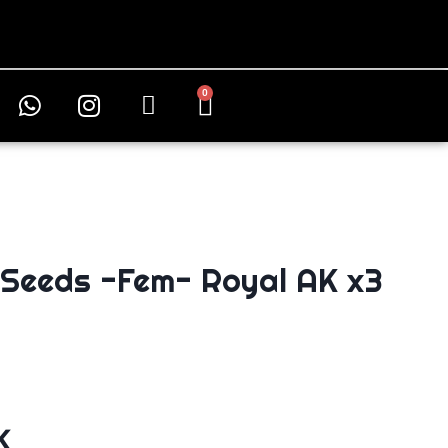
0
 Seeds -Fem- Royal AK x3
K