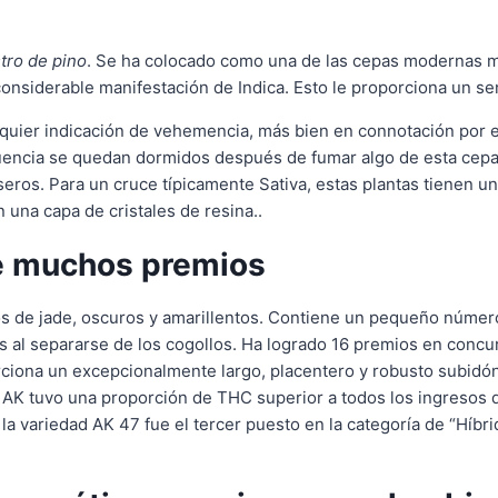
tro de pino
. Se ha colocado como una de las cepas modernas 
onsiderable manifestación de Indica. Esto le proporciona un se
quier indicación de vehemencia, más bien en connotación por el
uencia se quedan dormidos después de fumar algo de esta cepa 
seros. Para un cruce típicamente Sativa, estas plantas tienen u
una capa de cristales de resina..
e muchos premios
os de jade, oscuros y amarillentos. Contiene un pequeño númer
es al separarse de los cogollos. Ha logrado 16 premios en conc
rciona un excepcionalmente largo, placentero y robusto subidón
ba AK tuvo una proporción de THC superior a todos los ingresos
o la variedad AK 47 fue el tercer puesto en la categoría de “Hí