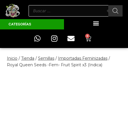
CATEGORÍAS
0
Inicio
/
Tienda
/
Semillas
/
Importadas Feminizadas
/
Royal Queen Seeds -Fem- Fruit Spirit x3 (Indica)