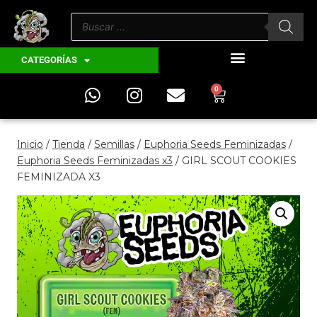
CATEGORÍAS
0
Inicio
/
Tienda
/
Semillas
/
Euphoria Seeds Feminizadas
/
Euphoria Seeds Feminizadas x3
/
GIRL SCOUT COOKIES
FEMINIZADA X3