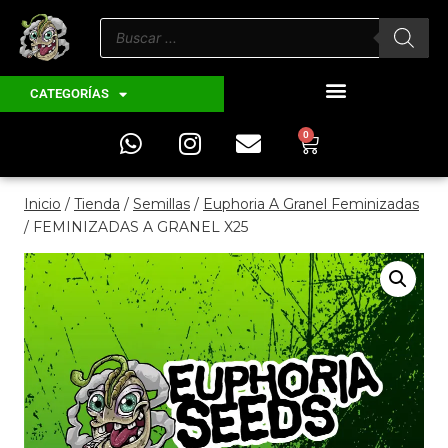
CATEGORÍAS
0
Inicio
/
Tienda
/
Semillas
/
Euphoria A Granel Feminizadas
/
FEMINIZADAS A GRANEL X25